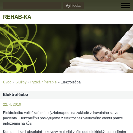
REHAB-KA
Úvod
»
Služby
»
Fyzikální terapie
»
Elektroléčba
Elektroléčba
22. 4. 2010
Elektroléčbu volí lékař, nebo fyzioterapeut na základě zdravotního stavu
pacienta. Elektroléčbu poskytujeme z elektrot bez vakuového efektu pouze
přiložením na kůži.
Kontraindikaci absolutní je kovový materiál v těle pod elektrickým prouděním,