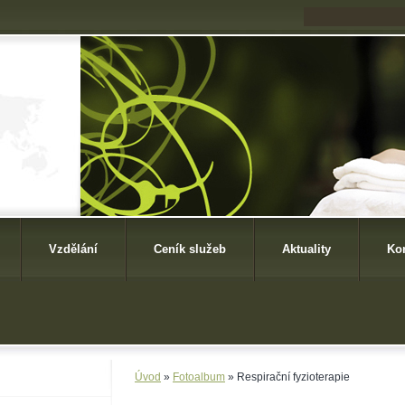
Vzdělání
Ceník služeb
Aktuality
Ko
Úvod
»
Fotoalbum
»
Respirační fyzioterapie