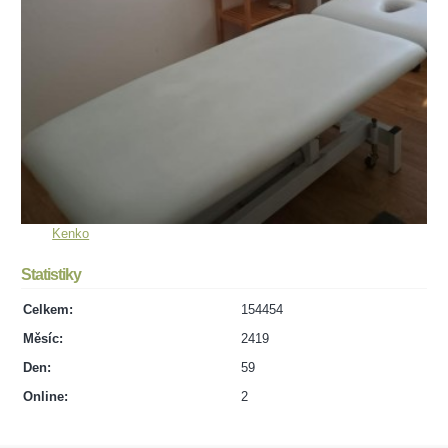
Kenko
Statistiky
Celkem:
154454
Měsíc:
2419
Den:
59
Online:
2