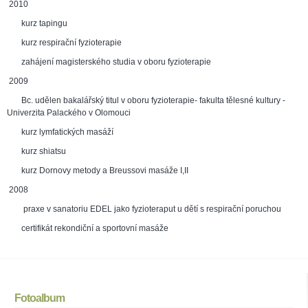
2010
kurz tapingu
kurz respirační fyzioterapie
zahájení magisterského studia v oboru fyzioterapie
2009
Bc. udělen bakalářský titul v oboru fyzioterapie- fakulta tělesné kultury -
Univerzita Palackého v Olomouci
kurz lymfatických masáží
kurz shiatsu
kurz Dornovy metody a Breussovi masáže I,II
2008
praxe v sanatoriu EDEL jako fyzioteraput u dětí s respirační poruchou
certifikát rekondiční a sportovní masáže
Fotoalbum